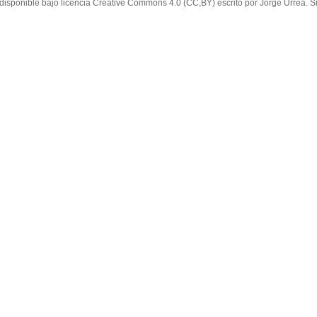
 disponible bajo licencia Creative Commons 4.0 (CC,BY) escrito por Jorge Urrea. Si