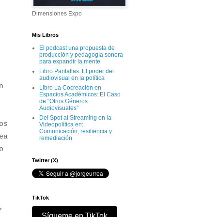
Dimensiones Expo
Mis Libros
El podcast una propuesta de
producción y pedagogía sonora
para expandir la mente
Libro Pantallas. El poder del
audiovisual en la política
n
Libro La Cocreación en
Espacios Académicos: El Caso
de “Otros Géneros
Audiovisuales”
Del Spot al Streaming en la
os
Videopolítica en:
Comunicación, resiliencia y
ea
remediación
o
Twitter (X)
TikTok
,
Sígueme en TikTok