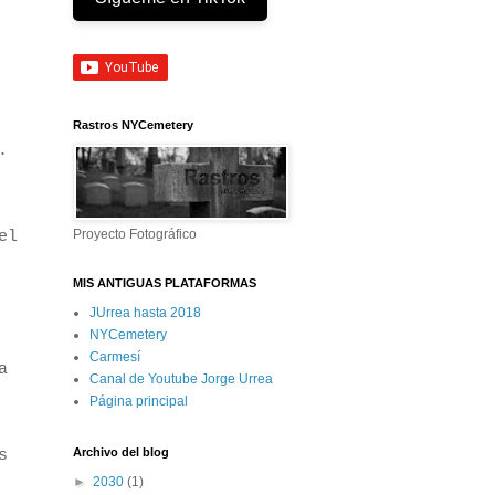
Rastros NYCemetery
.
Proyecto Fotográfico
el
MIS ANTIGUAS PLATAFORMAS
JUrrea hasta 2018
NYCemetery
Carmesí
a
Canal de Youtube Jorge Urrea
Página principal
Archivo del blog
s
►
2030
(1)