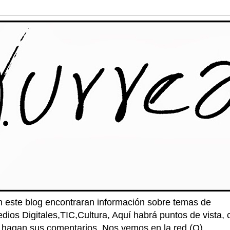
n este blog encontraran información sobre temas de
edios Digitales,TIC,Cultura, Aquí habrá puntos de vista
e hagan sus comentarios. Nos vemos en la red (O)