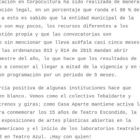
tación en Corpocultura ha sido realizada de manera
pción legal, en un porcentaje que ronda el 90 % de
 a esto es sabido que la entidad municipal de la
o son muy pocos, los recursos diferentes a los
stión propia y que las convocatorias son
o sin mencionar que lleva acéfala casi cinco meses
 las ordenanzas 013 y 014 de 2015 mandan abrir
mestre del año, lo que hace que los resultados de
o a conocer al llegar a mitad de la vigencia y en 
on programación por un periodo de 5 meses.
rcia positiva de algunas instituciones hace que
en blanco. Vemos como el colectivo Tebaidarte y
trenos y giras; como Casa Aparte mantiene activa l
ra conmemorar los 15 años de Teatro Escondido, la
 exposiciones de artes plásticas abiertas en la
americano y el inicio de los laboratorios teatrale
ad en Teatro Azul. ¡Hay con quien!