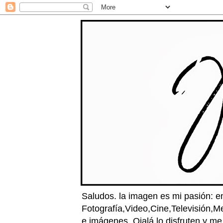
Saludos. la imagen es mi pasión: e
Fotografía,Video,Cine,Televisión,M
e imágenes. Ojalá lo disfruten y m