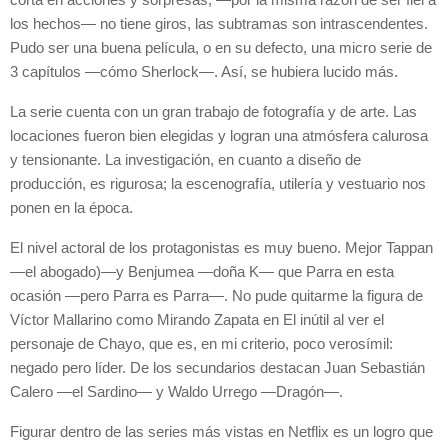
los hechos— no tiene giros, las subtramas son intrascendentes.
Pudo ser una buena película, o en su defecto, una micro serie de
3 capítulos —cómo Sherlock—. Así, se hubiera lucido más.
La serie cuenta con un gran trabajo de fotografía y de arte. Las
locaciones fueron bien elegidas y logran una atmósfera calurosa
y tensionante. La investigación, en cuanto a diseño de
producción, es rigurosa; la escenografía, utilería y vestuario nos
ponen en la época.
El nivel actoral de los protagonistas es muy bueno. Mejor Tappan
—el abogado)—y Benjumea —doña K— que Parra en esta
ocasión —pero Parra es Parra—. No pude quitarme la figura de
Víctor Mallarino como Mirando Zapata en El inútil al ver el
personaje de Chayo, que es, en mi criterio, poco verosímil:
negado pero líder. De los secundarios destacan Juan Sebastián
Calero —el Sardino— y Waldo Urrego —Dragón—.
Figurar dentro de las series más vistas en Netflix es un logro que