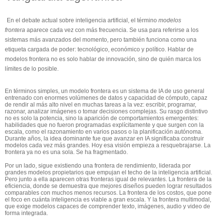
En el debate actual sobre inteligencia artificial, el término
modelos
frontera
aparece cada vez con más frecuencia. Se usa para referirse a los
sistemas más avanzados del momento, pero también funciona como una
etiqueta cargada de poder: tecnológico, económico y político. Hablar de
modelos frontera no es solo hablar de innovación, sino de quién marca los
límites de lo posible.
En términos simples, un modelo frontera es un sistema de IA de uso general
entrenado con enormes volúmenes de datos y capacidad de cómputo, capaz
de rendir al más alto nivel en muchas tareas a la vez: escribir, programar,
razonar, analizar imágenes o tomar decisiones complejas. Su rasgo distintivo
no es solo la potencia, sino la aparición de comportamientos emergentes:
habilidades que no fueron programadas explícitamente y que surgen con la
escala, como el razonamiento en varios pasos o la planificación autónoma.
Durante años, la idea dominante fue que avanzar en IA significaba construir
modelos cada vez más grandes. Hoy esa visión empieza a resquebrajarse. La
frontera ya no es una sola. Se ha fragmentado.
Por un lado, sigue existiendo una frontera de rendimiento, liderada por
grandes modelos propietarios que empujan el techo de la inteligencia artificial.
Pero junto a ella aparecen otras fronteras igual de relevantes. La frontera de la
eficiencia, donde se demuestra que mejores diseños pueden lograr resultados
comparables con muchos menos recursos. La frontera de los costos, que pone
el foco en cuánta inteligencia es viable a gran escala. Y la frontera multimodal,
que exige modelos capaces de comprender texto, imágenes, audio y video de
forma integrada.