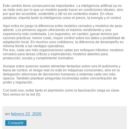
Este cambio tiene consecuencias importantes. La inteligencia artificial ya no
se mide solo por lo que un modelo puede hacer en condiciones ideales, sino
por qué tan accesible, sostenible y útil es en contextos reales. En otras
palabras: importa tanto la inteligencia como el precio, la energía y el control.
Aquí entra en juego la diferencia entre modelos cerrados y modelos de peso
abierto. Los primeros siguen ofreciendo el máximo rendimiento y una
experiencia más controlada. Los segundos, en cambio, ganan terreno por
razones prácticas:
menor costo, mayor control sobre los datos y posibilidad de
adaptación local. En muchos usos cotidianos, la diferencia de desempeño es
mínima frente a las ventajas operativas.
Por eso, cada vez más organizaciones optan por enfoques híbridos: modelos
cerrados para tareas críticas y exploratorias; modelos abiertos para
producción, escala y cumplimiento normativo.
Aunque estos
avances
suelen alimentar fantasías sobre una IA autónoma y
fuera de control, el riesgo real no está en máquinas conscientes, sino en la
delegación silenciosa de decisiones humanas a sistemas cada vez más
opacos
. También plantean preguntas incómodas sobre concentración de
poder y regulación.
Con todo eso,
evitar tanto el alarmismo como la fascinación ciega es clave.
Nos vemos en la red (0)
en
febrero 22, 2026
Compartir