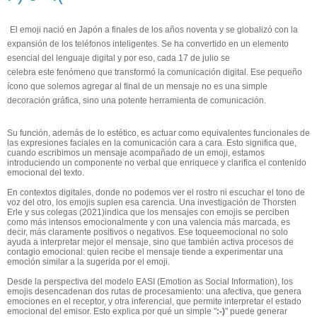
E
l emoji
nació
en Japón a finales de los años noventa y
se globalizó
con la
expansión de los teléfonos inteligentes
. Se ha
convertido en un elemento
esencial del lenguaje digital
y por eso, c
ada 17 de julio
se
celebra
este
fenómeno que transformó la comunicación digital. Ese pequeño
ícono que solemos agregar al final de un mensaje no es una simple
decoración gráfica, sino una
potente
herramienta
de comunicación
.
Su función
, además
de lo estético
,
es actuar
como equivalentes funcionales de
las expresiones faciales en la comunicación cara a cara. Esto significa que,
cuando escribimos un mensaje acompañado de un emoji, estamos
introduciendo un componente no verbal que enriquece y clarifica el contenido
emocional del texto.
En contextos digitales, donde no podemos ver el rostro ni escuchar el tono de
voz del otro, los emojis suplen esa carencia.
Una
investigación
de Thorsten
Erle y sus colegas (2021)
indica que
los mensajes con emojis se perciben
como más intensos emocionalmente y con una valencia más marcada, es
decir, más claramente positivos o negativos.
Ese
toque
emocional no solo
ayuda a interpretar mejor el mensaje, sino que también activa procesos de
contagio emocional: quien recibe el mensaje tiende a experimentar una
emoción similar a la sugerida por el emoji.
Desde la perspectiva del modelo EASI (Emotion as Social Information), los
emojis desencadenan dos rutas de procesamiento: una afectiva, que genera
emociones en el receptor, y otra inferencial, que permite interpretar el estado
emocional del emisor. Esto explica por qué un simple "
:
-
)
" puede generar