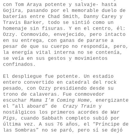
con Tom Araya potente y salvaje- hasta
Gojira, pasando por el memorable duelo de
baterías entre Chad Smith, Danny Carey y
Travis Barker, todo se sintió como un
homenaje sin fisuras. Y en el centro, él:
Ozzy. Conmovido, envejecido, pero intacto
en su entrega, con ganas de pararse a
pesar de que su cuerpo no respondía, pero,
la energía vital interna no se contenía,
se veía en sus gestos y movimientos
confinados.
El despliegue fue potente. Un estadio
entero convertido en catedral del rock
pesado, con Ozzy presidiendo desde su
trono de calaveras. Fue conmovedor
escuchar
Mama I’m Coming Home
, energizante
el “all aboard” de
Crazy Train
y
nostálgicos los primeros acordes de
War
Pigs
, cuando Sabbath completo subió por
última vez. A sus 76 años, el “Príncipe de
las Sombras” no se paró, pero sí se dejó