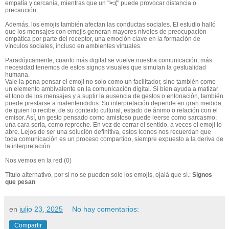
empatía y cercanía, mientras que un "
>
:(
" puede provocar distancia o
precaución.
Además, los emojis también afectan
las
conductas sociales. El estudio halló
que los mensajes con emojis generan mayores niveles de preocupación
empática por parte del receptor, una emoción clave en la formación de
vínculos sociales, incluso en ambientes virtuales.
Paradójicamente, cuanto más digital se vuelve nuestra comunicación, más
necesidad tenemos de estos signos visuales que simulan la gestualidad
humana.
V
ale la pena pensar el emoji no solo como un facilitador, sino también como
un elemento ambivalente en la comunicación digital. Si bien ayuda a matizar
el tono de los mensajes y a suplir la ausencia de gestos o entonación, también
puede prestarse a malentendidos. Su interpretación depende en gran medida
de quien lo recibe, de su contexto cultural, estado de ánimo o relación con el
emisor. Así, un gesto pensado como amistoso puede leerse como sarcasmo;
una cara seria, como reproche. En vez de cerrar el sentido, a veces el emoji lo
abre. Lejos de ser una solución definitiva, estos íconos nos recuerdan que
toda comunicación es un proceso compartido, siempre expuesto a la deriva de
la interpretación.
Nos vemos en la red (0)
Titulo alternativo, por si no se pueden solo los emojis, ojalá que sí.
:
Signos
que pesan
en
julio 23, 2025
No hay comentarios:
Compartir