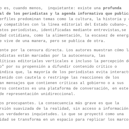
io es, cuando menos, inquietante: existe una
profunda
al de los periodistas y la agenda informativa que public
erfiles predominan temas como la cultura, la historia y 
y compatibles con la línea editorial del Estado cubano—,
stos periodistas, identificadas mediante entrevistas,se
dad cotidiana, como la alimentación, la escasez de energ
e vive de una manera, pero se publica de otra.
ente por la censura directa. Los autores muestran cómo l
odistas están marcadas por la autocensura, las
líticas editoriales verticales e incluso la percepción d
o" por su propensión a difundir contenido crítico o
indica que, la mayoría de los periodistas evita interact
tenido con cautela o restringe las reacciones de los
an mensajes que contienen críticas al gobierno o a sus
ros contextos es una plataforma de conversación, en este
de representación unidireccional.
os preocupantes. La consecuencia más grave es que la
rsión suavizada de la realidad, sin acceso a información
us verdaderas inquietudes. Lo que se proyectó como una
idad se transforma en un espacio para replicar los marco