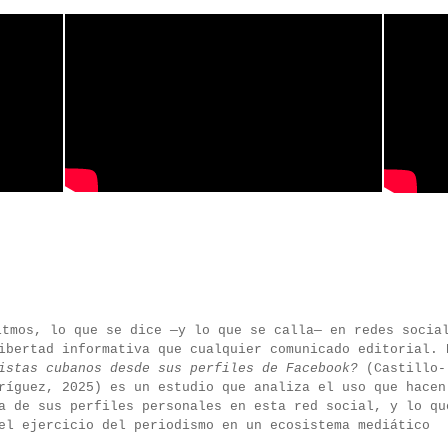
itmos, lo que se dice —y lo que se calla— en redes socia
ibertad informativa que cualquier comunicado editorial. 
istas cubanos desde sus perfiles de Facebook?
(Castillo-
ríguez, 2025) es un estudio que analiza el uso que hacen
a de sus perfiles personales en esta red social, y lo qu
el ejercicio del periodismo en un ecosistema mediático