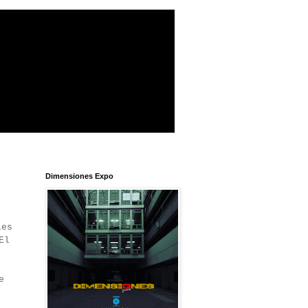
Dimensiones Expo
les
El
e