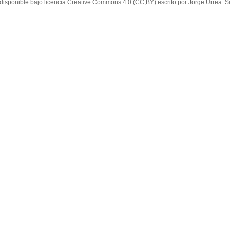
 disponible bajo licencia Creative Commons 4.0 (CC,BY) escrito por Jorge Urrea. Si