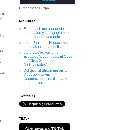
Dimensiones Expo
an
el
Mis Libros
El podcast una propuesta de
producción y pedagogía sonora
ía
para expandir la mente
Libro Pantallas. El poder del
audiovisual en la política
as
Libro La Cocreación en
Espacios Académicos: El Caso
de “Otros Géneros
e
Audiovisuales”
Del Spot al Streaming en la
uar
Videopolítica en:
Comunicación, resiliencia y
remediación
Twitter (X)
TikTok
s
Sígueme en TikTok