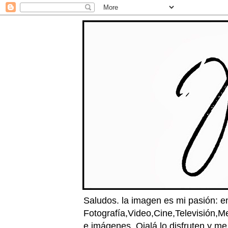
Saludos. la imagen es mi pasión: e
Fotografía,Video,Cine,Televisión,M
e imágenes. Ojalá lo disfruten y m