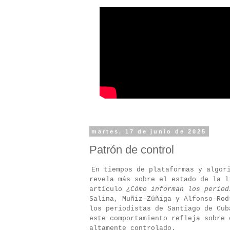
martes, 17 de junio de 2025
Patrón de control
En tiempos de plataformas y algor
revela más sobre el estado de la l
artículo
¿Cómo informan los period
Salina, Muñiz-Zúñiga y Alfonso-Rod
los periodistas de Santiago de Cub
este comportamiento refleja sobre 
altamente controlado.