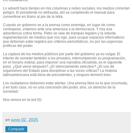
Lo advertí hace
tiempo
en mis columnas y redes sociales
, los medios correrían
peligro. El presidente no defrauda, ahí va cumpliendo el manual para
convertirse en tirano al pie de la letra.
C
uando un gobierno
ve
a la prensa como enemiga, en lugar de como
contrapeso, estamos ante una amenaza a la democracia. Y hoy esa
advertencia cobra forma. Petro se vale de trampas legales y
la vetusta
reglamentación de medios que nos rige,
para ocupar espacios informativos
que deberían estar regidos por criterios periodísticos, no por las urgencias
políticas del poder.
La captura de los medios públicos por parte del gobierno ya es
vulgar
. El
intento de someter también a los privados, interrumpiendo su programación
,
en el horario estelar,
para imponer una narrativa oficialista, es el siguiente
paso. ¿Qué viene después? ¿El silenciamiento selectivo? ¿El uso de
organismos del Estado para disciplinar a las voces críticas? La historia
latinoamericana está llena de precedentes, y ninguno terminó bien.
Los ciudadanos debemos estar alertas. Una prensa libre
es la que incomoda,
y en todo caso,
no es una concesión del poder,
sino,
un derecho de la
sociedad
.
Nos vemos en la red (0)
en
junio 02, 2025
Compartir