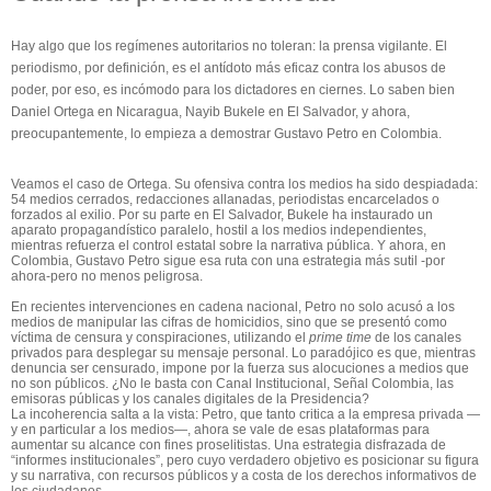
Hay algo que los regímenes autoritarios no toleran: la prensa vigilante. El
periodismo
, por definición,
es el antídoto más eficaz contra los abusos de
poder
, por eso, es
incómodo para los dictadores en ciernes.
Lo saben bien
Daniel Ortega en Nicaragua,
Nayib
Bukele
en El Salvador, y ahora,
preocupantemente, lo empieza a demostrar Gustavo Petro en Colombia.
Veamos el caso de Ortega. Su ofensiva contra los medios ha sido despiadada:
54 medios cerrados, redacciones allanadas, periodistas encarcelados o
forzados al exilio.
Por su parte e
n El Salvador,
Bukele
ha instaurado un
aparato propagandístico paralelo, hostil a los medios independientes,
mientras refuerza el control estatal sobre la narrativa pública. Y ahora, en
Colombia, Gustavo Petro sigue esa ruta con una estrategia más sutil
-
por
ahora
-
pero no menos peligrosa.
En recientes intervenciones en cadena nacional, Petro no solo acusó a los
medios de manipular las cifras de homicidios, sino que se presentó como
víctima de censura y conspiraciones, utilizando el
prime time
de los canales
privados para desplegar su mensaje personal. Lo paradójico es que, mientras
denuncia ser censurado, impone por la fuerza sus alocuciones a medios que
no son públicos. ¿No le basta con Canal Institucional, Señal Colombia, las
emisoras públicas y los canales digitales de la Presidencia?
La incoherencia salta a la vista: Petro, que tanto critica a la empresa privada —
y en particular a los medios—, ahora se vale de
esas
plataformas para
aumentar su alcance con fines proselitistas. Una estrategia disfrazada de
“informes institucionales”, pero cuyo verdadero objetivo es posicionar su figura
y su narrativa, con recursos públicos y a costa de los derechos informativos de
los ciudadanos.