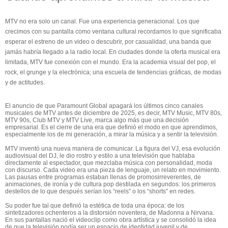
MTV no era solo un canal. Fue una experiencia generacional. Los que
crecimos con su pantalla como
ventana
cultural recordamos lo que significaba
esperar el estreno de un video o descubrir, por casualidad, una banda que
jamás habría llegado a la radio local. En ciudades donde la oferta musical era
limitada, MTV fue
conexión con el
mundo. Era la academia visual del pop, el
rock, el grunge y la electrónica; una escuela de tendencias gráficas, de modas
y de actitudes.
El anuncio de que Paramount Global apagará los últimos cinco canales
musicales de MTV antes de diciembre de 2025
, es decir,
MTV Music, MTV 80s,
MTV 90s, Club MTV y MTV Live
,
marca algo más que una decisión
empresarial. Es el cierre de una era que definió el modo en que aprendimos
,
especialmente los de mi generación,
a mirar la música y a sentir la televisión.
MTV inventó una nueva manera de comunicar. La figura del VJ, esa evolución
audiovisual del DJ, le dio rostro y estilo a una televisión que hablaba
directamente al espectador, que mezclaba música con personalidad, moda
con discurso. Cada video era una pieza de lenguaje, un relato en movimiento.
Las pausas entre programas estaban llenas de
promos
irreverentes, de
animaciones, de ironía y de cultura pop destilada en segundos: los primeros
destellos de lo que después serían los “
reels
” o los “shorts” en redes.
Su poder fue tal que definió la estética de toda una época: de los
sintetizadores ochenteros a la distorsión noventera, de Madonna a Nirvana.
En sus pantallas nació el videoclip como obra artística y se consolidó la idea
de que la televisión podía ser un espacio de identidad juvenil y de