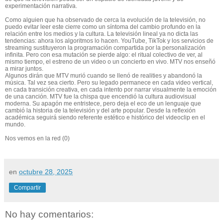
experimentación narrativa.
Como
alguien que ha observado de cerca la evolución de la televisión
, no
puedo evitar leer este cierre como un síntoma del cambio profundo en la
relación entre los medios y la cultura. La televisión lineal ya no dicta las
tendencias: ahora los algoritmos lo hacen. YouTube,
TikTok
y los servicios de
streaming sustituyeron la programación compartida por la personalización
infinita. Pero con esa mutación se pierde algo: el ritual colectivo de ver, al
mismo tiempo, el estreno de un video o un concierto en vivo. MTV nos enseñó
a mirar juntos.
Algunos dirán que MTV murió cuando se llenó de
realities
y abandonó la
música. Tal vez sea cierto. Pero su legado permanece en cada video vertical,
en cada transición creativa, en cada intento por narrar visualmente la emoción
de una canción. MTV fue la chispa que encendió la cultura audiovisual
moderna. Su apagón
me entristece
,
pero deja
el eco de un lenguaje que
cambió la historia de la televisión y del arte popular.
Desde la reflexión
académica seguirá siendo referente estético e histórico del videoclip en el
mundo.
Nos vemos en la red (0)
en
octubre 28, 2025
Compartir
No hay comentarios: