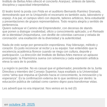
Instituto de Bellas Artes ofreció el concierto
Aranjuez
, síntesis de talento,
disciplina y
capacidad
interpretativa.
El teatro tomó la posta con
Frida
en el auditorio Bernardo Ramírez Granada,
demostrando que en la
Uniquindío
el escenario es también aula, laboratorio y
espejo. A la par, el campus vibró con deporte, talleres artísticos, feria estudiantil
y presentaciones de grupos representativos. Todo
respira
alegría y sentido de
pertenencia.
Quiero subrayar el
Camino del Emprendedor
, con decenas de stands
que
ponen
a dialogar creatividad, oficio y conocimiento aplicado; y el
Reinado
de la Identidad
Uniquindiana
, con desfile de coloridas carrozas y velada de
coronación: una exaltación de la diversidad y la autenticidad.
Nada de esto surge por generación espontánea. Hay liderazgo, método y
corazón. Es justo reconocer al rector y a su equipo: han entendido que la
excelencia académica florece cuando se riega con cultura, deporte y
participación. La dirección del Instituto de Bellas Artes merece un aplauso
prolongado: la Filarmónica suena con solvencia y cada expresión artística
eleva la vara de lo posible.
La región lo percibe. No es casual que el gobernador, presidente de la Junta
Directiva y miembro del Consejo Superior, haya exaltado a la Universidad
como “alma que impulsa al Quindío hacia el conocimiento, la innovación y la
esperanza”. Es la confirmación externa de lo que sentimos por dentro: la
educación pública de calidad como camino digno para transformar vidas.
Les advertí que no era imparcial. Nos vemos en la red (0)
en
octubre 28, 2025