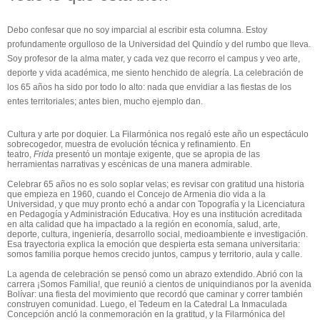
Debo confesar que no soy imparcial al escribir esta columna. Estoy
profundamente orgulloso de la Universidad del Quindío y del rumbo que lleva.
Soy profesor de la alma mater, y cada vez que recorro el campus y veo arte,
deporte y vida académica, me siento henchido de alegría. La celebración de
los 65 años ha sido por todo lo alto: nada que envidiar a las fiestas de los
entes territoriales; antes bien, mucho ejemplo dan.
Cultura y arte por doquier. La Filarmónica nos regaló este año un espectáculo
sobrecogedor, muestra de evolución técnica y refinamiento. En
teatro,
Frida
presentó un montaje exigente, que se apropia de las
herramientas narrativas y escénicas de una manera admirable.
Celebrar 65 años no es solo soplar velas; es revisar con gratitud una historia
que empieza en 1960, cuando el Concejo de Armenia dio vida a la
Universidad, y que muy pronto echó a andar con Topografía y la Licenciatura
en Pedagogía y Administración Educativa. Hoy es una institución acreditada
en alta calidad que ha impactado a la región en economía, salud, arte,
deporte, cultura, ingeniería, desarrollo social, medioambiente e investigación.
Esa trayectoria explica la emoción que despierta esta semana universitaria:
somos familia porque hemos crecido juntos, campus y territorio, aula y calle.
La agenda de celebración se pensó como un abrazo extendido. Abrió con la
carrera ¡Somos Familia!, que reunió a cientos de
uniquindianos
por la avenida
Bolívar: una fiesta del movimiento que recordó que caminar y correr también
construyen comunidad. Luego, el Tedeum en la Catedral La Inmaculada
Concepción ancló la conmemoración en la gratitud, y la Filarmónica del