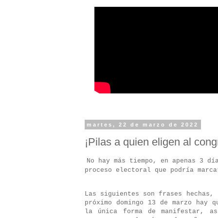
martes, 22 de marzo de 2022
¡Pilas a quien eligen al cong
No hay más tiempo, en apenas 3 dí
proceso electoral que podría marca
Las siguientes son frases hechas, 
próximo domingo 13 de marzo hay q
la única forma de manifestar, a