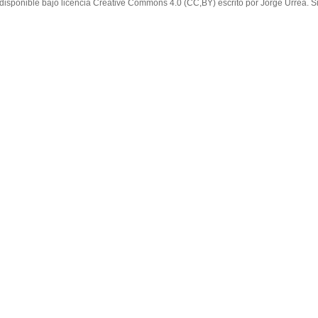
 disponible bajo licencia Creative Commons 4.0 (CC,BY) escrito por Jorge Urrea. Si