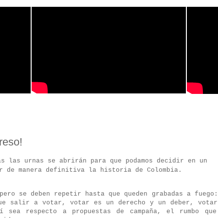
reso!
as las urnas se abrirán para que podamos decidir en un
r de manera definitiva la historia de Colombia.
pero se deben repetir hasta que queden grabadas a fuego:
ue salir a votar, votar es un derecho y un deber, votar
sí sea respecto a propuestas de campaña, el rumbo que