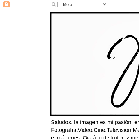
Saludos. la imagen es mi pasión: e
Fotografía,Video,Cine,Televisión,M
e imágenes. Ojalá lo disfruten y m