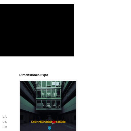
Dimensiones Expo
 El
 es
 se