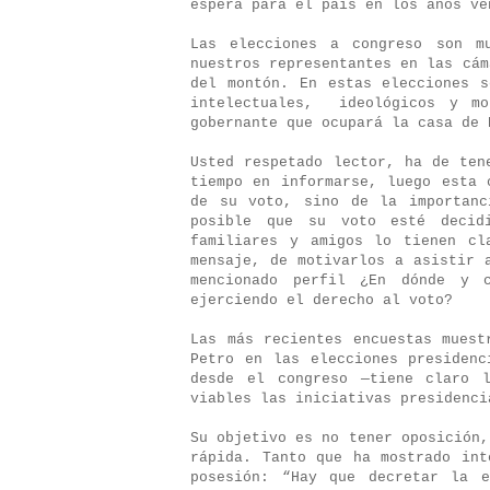
espera para el país en los años ve
Las elecciones a congreso son m
nuestros representantes en las cám
del montón. En estas elecciones s
intelectuales, ideológicos y mo
gobernante que ocupará la casa de 
Usted respetado lector, ha de ten
tiempo en informarse, luego esta 
de su voto, sino de la importanc
posible que su voto esté decid
familiares y amigos lo tienen cl
mensaje, de motivarlos a asistir 
mencionado perfil ¿En dónde y 
ejerciendo el derecho al voto?
Las más recientes encuestas muest
Petro en las elecciones presidenc
desde el congreso —tiene claro 
viables las iniciativas presidenc
Su objetivo es no tener oposición,
rápida. Tanto que ha mostrado int
posesión:
“Hay que decretar la e