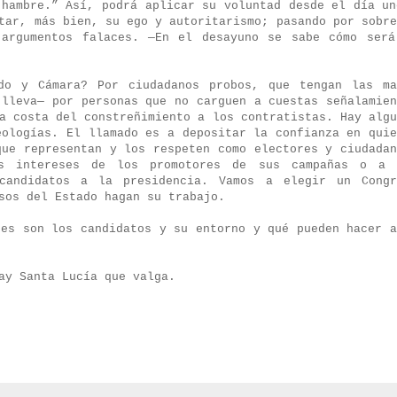
 hambre.”
Así, podrá aplicar su voluntad desde el día un
tar, más bien, su ego y autoritarismo; pasando por sobre
 argumentos falaces. —En el desayuno se sabe cómo será
do y Cámara? Por ciudadanos probos, que tengan las ma
 lleva— por personas que no carguen a cuestas señalamien
a costa del constreñimiento a los contratistas. Hay algu
eologías. El llamado es a depositar la confianza en quie
que representan y los respeten como electores y ciudadan
s intereses de los promotores de sus campañas o a 
 candidatos a la presidencia. Vamos a elegir un Congr
sos del Estado hagan su trabajo.
nes son los candidatos y su entorno y qué pueden hacer a
hay Santa Lucía que valga.