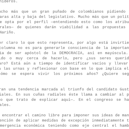
nideros.
ucho más que un gran puñado de colombianos pidiendo 
aras alta y baja del legislativo. Mucho más que un polít
e opta por el perfil —entendiendo esto como los atribu
rales— de quienes darán viabilidad a las propuestas 
Nariño.
er claro lo que esto representa, por algo está invirtie
columna no es para generarle consciencia de la importan
ia de ser apóstol de la DEMOCRACIA, así en mayúscula.
ido o muy cerca de hacerlo, pero ¿sus seres querid
aro? Está aún a tiempo de identificar vacíos y llevar
a las urnas y reflexionar con base en lo que implica el
cómo se espera vivir los próximos años? ¿Quiere seg
ran una tendencia marcada al triunfo del candidato Gust
iales. En sus cuñas radiales éste llama a cambiar al p
lo que trato de explicar aquí—. En el congreso se ha
iales.
 encontrar el camino libre para imponer sus ideas de man
ención de aplicar medidas de excepción inmediatamente t
mergencia económica teniendo como eje central el hamb