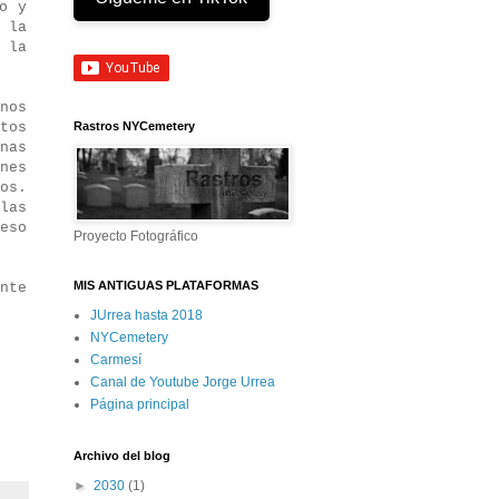
o y
 la
 la
nos
tos
Rastros NYCemetery
nas
nes
os.
las
eso
Proyecto Fotográfico
MIS ANTIGUAS PLATAFORMAS
nte
JUrrea hasta 2018
NYCemetery
Carmesí
Canal de Youtube Jorge Urrea
Página principal
Archivo del blog
►
2030
(1)