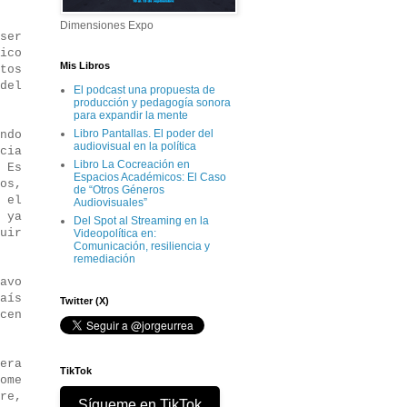
Dimensiones Expo
ser
ico
Mis Libros
tos
del
El podcast una propuesta de
producción y pedagogía sonora
para expandir la mente
Libro Pantallas. El poder del
ndo
audiovisual en la política
cia
Libro La Cocreación en
 Es
Espacios Académicos: El Caso
os,
de “Otros Géneros
 el
Audiovisuales”
 ya
Del Spot al Streaming en la
uir
Videopolítica en:
Comunicación, resiliencia y
remediación
avo
aís
Twitter (X)
cen
era
TikTok
ome
re,
Sígueme en TikTok