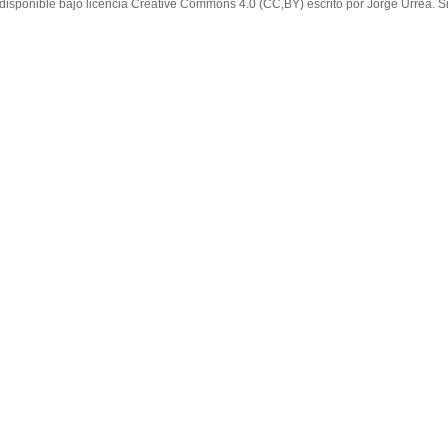
 disponible bajo licencia Creative Commons 4.0 (CC,BY) escrito por Jorge Urrea. Si