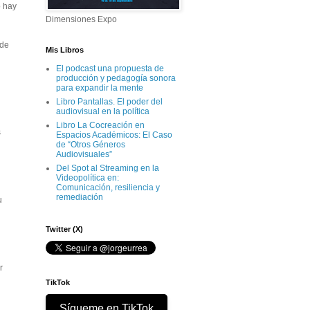
o hay
Dimensiones Expo
 de
Mis Libros
El podcast una propuesta de
producción y pedagogía sonora
para expandir la mente
Libro Pantallas. El poder del
audiovisual en la política
Libro La Cocreación en
s
Espacios Académicos: El Caso
de “Otros Géneros
Audiovisuales”
Del Spot al Streaming en la
Videopolítica en:
Comunicación, resiliencia y
remediación
u
Twitter (X)
r
TikTok
Sígueme en TikTok