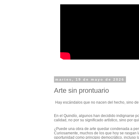
martes, 19 de mayo de 2026
Arte sin prontuario
Hay escándalos que no nacen del hecho, sino de 
En el Quindío, algunos han decidido indignarse p
calidad, no por su significado artístico, sino por 
¿P
uede una obra de arte quedar condenada a perp
Curiosamente, muchos de los que hoy se rasgan la
oportunidad como principio democrático, incluso l