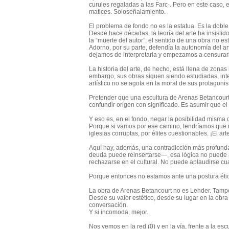
curules regaladas a las Farc-
. Pero
en este caso
, 
matices. Solo
señalamiento.
El problema de fondo no es la estatua. Es la doble
Desde hace décadas, la teoría del arte ha insistid
la “muerte del autor”: el sentido de una obra no est
Adorno, por su parte, defendía la autonomía del ar
dejamos de interpretarla y empezamos a censurar
La historia del arte, de hecho, está llena de zon
embargo, sus obras siguen siendo estudiadas, inte
artístico no se agota en la moral de sus protagonis
Pretender que una escultura de Arenas Betancourt 
confundir origen con significado. Es asumir que el 
Y eso es, en el fondo, negar la posibilidad misma d
Porque si vamos por ese camino, tendríamos que re
iglesias corruptas, por élites cuestionables.
¡El ar
Aquí hay, además, una contradicción más profund
deuda puede reinsertarse—, esa lógica no puede a
rechazarse en el cultural. No puede aplaudirse c
Porque entonces no estamos ante una postura éti
La obra de Arenas Betancourt no es Lehder. Tampo
Desde su valor estético, desde su lugar en la obr
conversación.
Y si incomoda, mejor.
Nos vemos en la red (0) y en la vía, frente a la es