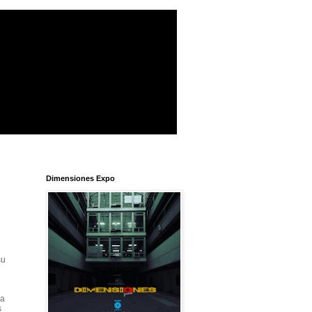
Dimensiones Expo
su
da
s