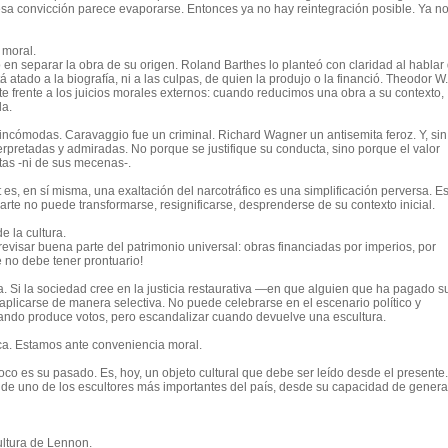
esa convicción parece evaporarse. Entonces ya no hay reintegración posible. Ya n
 moral.
o en separar la obra de su origen. Roland Barthes lo planteó con claridad al hablar
á atado a la biografía
,
ni a las culpas
,
de quien la produjo o la financió. Theodor W.
te frente a los juicios morales externos: cuando reducimos una obra a su contexto,
la.
as incómodas. Caravaggio fue un
criminal
. Richard Wagner un antisemita feroz. Y, sin
rpretadas y admiradas. No porque se justifique su conducta, sino porque el valor
tas
-ni de sus mecenas-
.
es, en sí misma, una exaltación del narcotráfico es una simplificación
perversa
. E
arte no puede transformarse, resignificarse, desprenderse de su contexto inicial.
e la cultura.
visar buena parte del patrimonio universal: obras financiadas por imperios, por
te no debe tener prontuario!
a. Si
la
sociedad cree en la justicia restaurativa —en que alguien que ha pagado s
plicarse de manera selectiva. No puede celebrarse en el escenario político y
uando produce votos, pero escandalizar cuando devuelve una escultura.
ca. Estamos ante conveniencia moral.
co es su pasado. Es, hoy, un objeto cultural que
debe
ser leído desde el presente.
a de uno de los escultores más importantes del país, desde su capacidad de genera
cultura de Lennon.