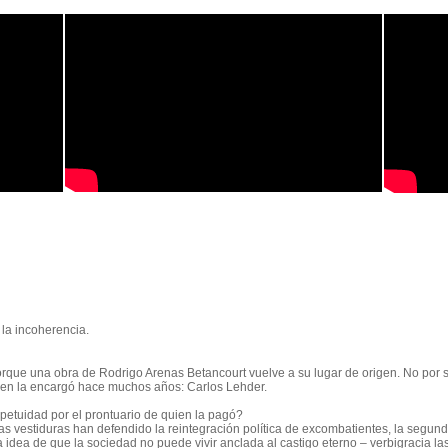
la incoherencia.
orque una obra de Rodrigo Arenas Betancourt vuelve a su lugar de origen. No por 
quien la encargó hace
muchos
años: Carlos Lehder.
etuidad por el prontuario de quien la pagó?
s vestiduras han defendido la reintegración política de excombatientes, la segun
a idea de que la sociedad no puede vivir anclada al castigo eterno
– verbigracia la