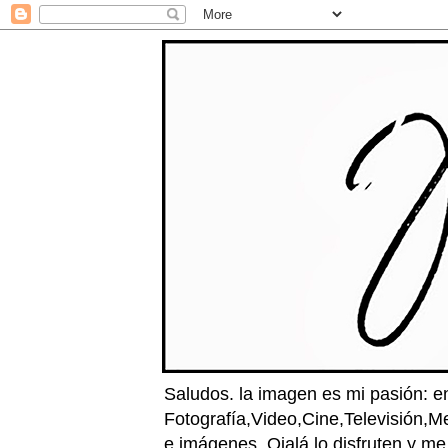
Saludos. la imagen es mi pasión: e
Fotografía,Video,Cine,Televisión,M
e imágenes. Ojalá lo disfruten y m