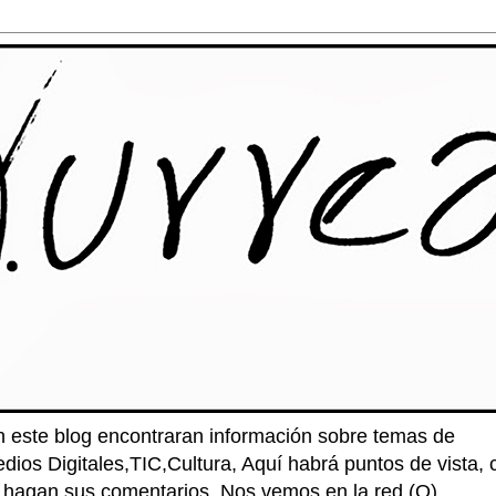
n este blog encontraran información sobre temas de
edios Digitales,TIC,Cultura, Aquí habrá puntos de vista
e hagan sus comentarios. Nos vemos en la red (O)