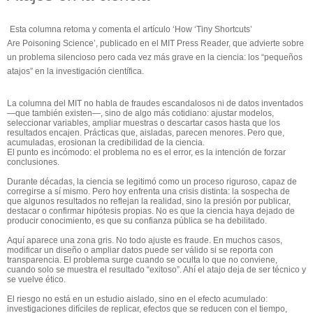
Esta columna retoma y comenta el artículo ‘
How
‘
Tiny
Shortcuts
’
Are
Poisoning
Science
’, publicado en el MIT
Press
Reader
, que advierte sobre
un problema silencioso pero cada vez más grave
en la ciencia
: los “pequeños
atajos” en la investigación científica.
La columna del MIT
no
habla de fraudes escandalosos ni de datos inventados
—que también existen—, sino de algo más cotidiano: ajustar modelos,
seleccionar variables, ampliar muestras o descartar casos hasta que los
resultados encajen. Prácticas que, aisladas, parecen menores. Pero que,
acumuladas, erosionan la credibilidad de la ciencia.
El punto es incómodo: el problema no es el error, es la intención de forzar
conclusiones.
Durante décadas, la ciencia se legitimó como un proceso riguroso, capaz de
corregirse a sí mismo. Pero hoy enfrenta una crisis distinta: la sospecha de
que algunos resultados no reflejan la realidad, sino la presión por publicar,
destacar o confirmar hipótesis propias. No es que la ciencia haya dejado de
producir conocimiento, es que su confianza pública se ha debilitado.
Aquí aparece una zona gris. No todo ajuste es fraude. En muchos casos,
modificar un diseño o ampliar datos puede ser válido si se reporta con
transparencia. El problema surge cuando se oculta lo que no conviene,
cuando solo se muestra el resultado “exitoso”. Ahí el atajo deja de ser técnico y
se vuelve ético.
El riesgo no está en un estudio aislado, sino en el efecto acumulado:
investigaciones difíciles de replicar, efectos que se reducen con el tiempo,